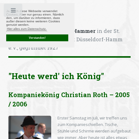
Toggle
Ja, auch diese Webseite verwendet
Cookies. Aber nur genau einen. Nämlich
den, um darüber zu informieren, dass
außer diesem keine weiteren Cookies
genutzt werden.
Hier alles zum Datenschutz.
Kompanie Heimattreue Hammer
in der St.
Sebastianus-Bruderschaft Düsseldorf-Hamm
Verstanden!
e.V., gegründet 1927
"Heute werd' ich König"
Kompaniekönig Christian Roth – 2005
/ 2006
Erster Samstag im Juli, wir treffen uns
zum Kompanieschießen. Tische,
Stühle und Schirme werden aufgebaut
wie immer. Aber heute ist alles etwas