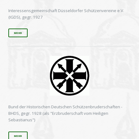
Interessensgemeinschaft Düsseldorfer Schützenvereine e.V.
(IGDS), gegr. 1927
MEHR
Bund der Historischen Deutschen Schützenbruderschaften -
BHDS, gegr. 1928 (als "Erzbruderschaft vom Heiligen
Sebastianus")
MEHR