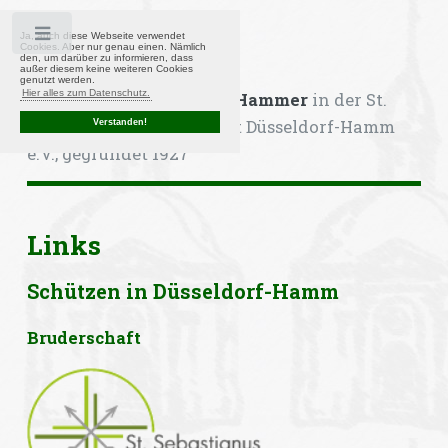
Toggle
Ja, auch diese Webseite verwendet
Cookies. Aber nur genau einen. Nämlich
den, um darüber zu informieren, dass
außer diesem keine weiteren Cookies
genutzt werden.
Hier alles zum Datenschutz.
Kompanie Heimattreue Hammer
in der St.
Sebastianus-Bruderschaft Düsseldorf-Hamm
Verstanden!
e.V., gegründet 1927
Links
Schützen in Düsseldorf-Hamm
Bruderschaft