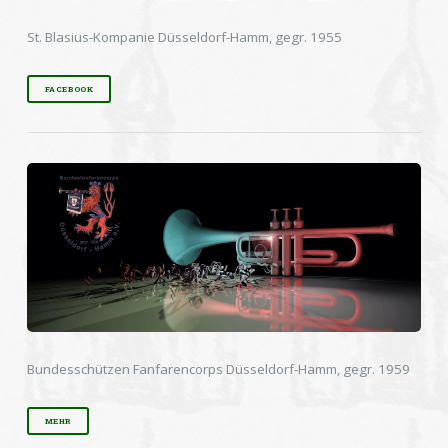
St. Blasius-Kompanie Düsseldorf-Hamm, gegr. 1955
FACEBOOK
Bundesschützen Fanfarencorps Düsseldorf-Hamm, gegr. 1959
MEHR