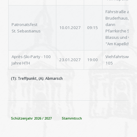
Fährstraße am
Bruderhaus,
Patronatsfest
dann
10.01.2027
09:15
St. Sebastianus
Pfarrkirche St.
Blasius und vsl.
"Am Kapellchen"
Après-Ski-Party - 100
Viehfahrtsweg
23.01.2027
19:00
Jahre HTH
105
(T): Treffpunkt, (A): Abmarsch
Schützenjahr 2026 / 2027
Stammtisch