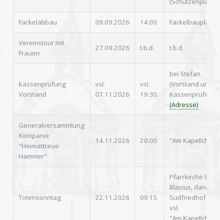
(Schützenplatz)
Fackelabbau
09.09.2026
14:00
Fackelbauplatz
Vereinstour mit
27.09.2026
t.b.d.
t.b.d.
Frauen
bei Stefan
Kassenprüfung
vsl.
vsl.
(Vorstand und
Vorstand
07.11.2026
19:30
Kassenprüfer)
(Adresse)
Generalversammlung
Kompanie
14.11.2026
20:00
"Am Kapellchen"
"Heimattreue
Hammer"
Pfarrkirche St.
Blasius, danach
Totensonntag
22.11.2026
09:15
Südfriedhof und
vsl.
"Am Kapellchen"