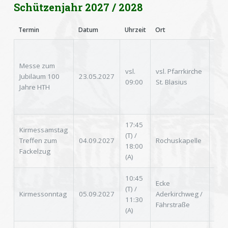
Schützenjahr 2027 / 2028
Termin
Datum
Uhrzeit
Ort
Anm
mit
Pfa
Messe zum
vsl.
vsl. Pfarrkirche
und
Jubiläum 100
23.05.2027
09:00
St. Blasius
ans
Jahre HTH
Emp
Kirc
17:45
Kirmessamstag
(T) /
Treffen zum
04.09.2027
Rochuskapelle
-
18:00
Fackelzug
(A)
10:45
Ecke
(zu
(T) /
Kirmessonntag
05.09.2027
Aderkirchweg /
1. 
11:30
Fährstraße
Uni
(A)