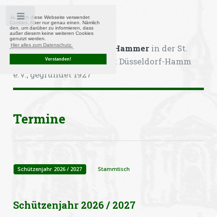
Toggle
Ja, auch diese Webseite verwendet
Cookies. Aber nur genau einen. Nämlich
den, um darüber zu informieren, dass
außer diesem keine weiteren Cookies
genutzt werden.
Hier alles zum Datenschutz.
Kompanie Heimattreue Hammer
in der St.
Sebastianus-Bruderschaft Düsseldorf-Hamm
Verstanden!
e.V., gegründet 1927
Termine
Schützenjahr 2026 / 2027
Stammtisch
Schützenjahr 2026 / 2027