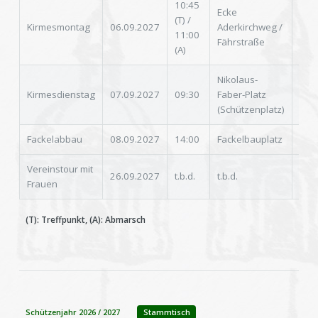
10:45
Ecke
(zu
(T) /
Kirmesmontag
06.09.2027
Aderkirchweg /
Kom
11:00
Fährstraße
Uni
(A)
Nikolaus-
Kirmesdienstag
07.09.2027
09:30
Faber-Platz
Uni
(Schützenplatz)
Fackelabbau
08.09.2027
14:00
Fackelbauplatz
-
Vereinstour mit
26.09.2027
t.b.d.
t.b.d.
-
Frauen
(T): Treffpunkt, (A): Abmarsch
Schützenjahr 2026 / 2027
Stammtisch