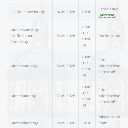
Fackelbauplatz;
"Fackeleinweihung"
04.09.2026
19:30
(Adresse)
17:45
Kirmessamstag
(T) /
Treffen zum
05.09.2026
Rochuskapelle
18:00
Fackelzug
(A)
10:45
Ecke
(T) /
Kirmessonntag
06.09.2026
Aderkirchweg /
11:30
Fährstraße
(A)
10:45
Ecke
(T) /
Kirmesmontag
07.09.2026
Aderkirchweg /
11:00
Fährstraße
(A)
Nikolaus-Faber-
Kirmesdienstag
08.09.2026
09:30
Platz