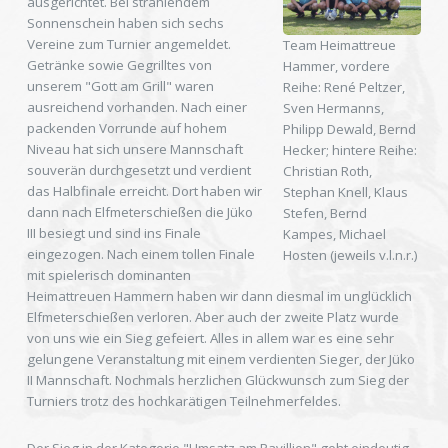
ausgerichtet. Bei strahlendem
Sonnenschein haben sich sechs
Vereine zum Turnier angemeldet.
Team Heimattreue
Getränke sowie Gegrilltes von
Hammer, vordere
unserem "Gott am Grill" waren
Reihe: René Peltzer,
ausreichend vorhanden. Nach einer
Sven Hermanns,
packenden Vorrunde auf hohem
Philipp Dewald, Bernd
Niveau hat sich unsere Mannschaft
Hecker; hintere Reihe:
souverän durchgesetzt und verdient
Christian Roth,
das Halbfinale erreicht. Dort haben wir
Stephan Knell, Klaus
dann nach Elfmeterschießen die Jüko
Stefen, Bernd
III besiegt und sind ins Finale
Kampes, Michael
eingezogen. Nach einem tollen Finale
Hosten (jeweils v.l.n.r.)
mit spielerisch dominanten
Heimattreuen Hammern haben wir dann diesmal im unglücklich
Elfmeterschießen verloren. Aber auch der zweite Platz wurde
von uns wie ein Sieg gefeiert. Alles in allem war es eine sehr
gelungene Veranstaltung mit einem verdienten Sieger, der Jüko
II Mannschaft. Nochmals herzlichen Glückwunsch zum Sieg der
Turniers trotz des hochkarätigen Teilnehmerfeldes.