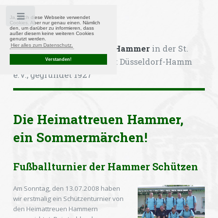
Toggle
Ja, auch diese Webseite verwendet
Cookies. Aber nur genau einen. Nämlich
den, um darüber zu informieren, dass
außer diesem keine weiteren Cookies
genutzt werden.
Hier alles zum Datenschutz.
Kompanie Heimattreue Hammer
in der St.
Sebastianus-Bruderschaft Düsseldorf-Hamm
Verstanden!
e.V., gegründet 1927
Die Heimattreuen Hammer,
ein Sommermärchen!
Fußballturnier der Hammer Schützen
Am Sonntag, den 13.07.2008 haben
wir erstmalig ein Schützenturnier von
den Heimattreuen Hammern