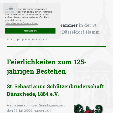
Toggle
Ja, auch diese Webseite verwendet
Cookies. Aber nur genau einen. Nämlich
den, um darüber zu informieren, dass
außer diesem keine weiteren Cookies
genutzt werden.
Hier alles zum Datenschutz.
Kompanie Heimattreue Hammer
in der St.
Sebastianus-Bruderschaft Düsseldorf-Hamm
Verstanden!
e.V., gegründet 1927
Feierlichkeiten zum 125-
jährigen Bestehen
St. Sebastianus Schützenbruderschaft
Dünschede, 1884 e.V.
An diesem sonnigen Sonntagmorgen,
den 26. Juli 2009, haben sich