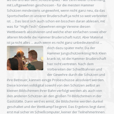
mit Luftgewehren geschossen - für die meisten Hammer
Schützen mindestens ungewohnt, wenn nicht ganz neu, da das
Sportschießen in unserer Bruderschaft ja nicht so weit verbreitet
ist. ... Das lässt sich auch schon ein bisschen daran ablesen, mit
was für "High-Tech"-Gewehren einige Vereine diesen
Wettbewerb absolvieren und welche eher einfachen sowie eher
älteren Modelle die Hammer Bruderschaft nutzt. Aber Material
ist ja nicht alles ... auch wenn es nicht ganz unbedeutend ist ...
doch dazu später mehr.
Da der
Hammer Jungschützenkönig Nick Klein
krank ist, ist die Hammer Bruderschaft
hier nicht vertreten. Nach dem
Vorbereiten der Schießbahnen und
der Gewehre durch die Schützen und
ihre Betreuer, kännen einige Probeschüsse absolviert werden.
Diese können volldigital sowohl von den Schützen aelbst an
kleinen Bildschirmen ihrer Bahn verfolgt werden als auch von
den anderen Schützen an den großen TV-Bildschirmen in der
Gaststätte. Dann wird es ernst, die Bildschirme werden dunkel
geschaltet und der Wettkampf beginnt. Das Ergebnis liegt dann
erst mal sicher im Schießcomputer, keiner der TeilnehmerInnen