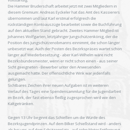
vollständig.
Die Hammer Bruderschaft arbeitet jetzt mit zwei Mitgliedern in
diesem Gremium: Andreas Eyckeler hat das Amt des Kassierers
übernommen und laut Karl erstmal erfolgreich die
rückständigen Kontoauszüge bearbeitet sowie die Buchführung
auf den aktuellen Stand gebracht. Zweites Hammer Mitglied ist
Johannes Wolfgarten, letztjähriger Jungschützenkönig, der die
Position des Jungschützenobmanns einnimmt, die schon länger
unbesetzt war. Auch der Posten des Bezirkspräses wartet schon
länger auf Wiederbesetzung - aber Karl-Wilhelm wäre nicht
Bezirksbundesmeister, wenn er nicht schon einen - aus seiner
Sicht geeigneten - Bewerber unter den Anwesenden
ausgemacht hätte. Der offensichtliche Wink war jedenfalls
gelungen.
Sichtbares Zeichen ihrer neuen Aufgaben ist im weiteren
Verlauf des Tages eine Spendensammlung für die Jugendarbeit
im Bezirk, der fast ebenso fleißig zugesprochen wird wie den
Kaltgetränken.
Gegen 13 Uhr beginnt das Schießen um die Würde des
Bezirksjugendprinzen. Auf dem Bilker Schießstand wird - anders
als bei uns auf dem Schützenplatz - auf zehn Meter Entfernung