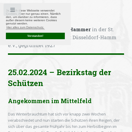
Toggle
Ja, auch diese Webseite verwendet
Cookies. Aber nur genau einen. Nämlich
den, um darüber zu informieren, dass
außer diesem keine weiteren Cookies
genutzt werden.
Hier alles zum Datenschutz.
Kompanie Heimattreue Hammer
in der St.
Sebastianus-Bruderschaft Düsseldorf-Hamm
Verstanden!
e.V., gegründet 1927
25.02.2024 – Bezirkstag der
Schützen
Angekommen im Mittelfeld
Das Winterbrauchtum hat sich vor knapp zwei Wochen
verabschiedet und nun starten die Schützen ihren Reigen, der
sich über das gesamte Frühjahr bis hin zum Herbstbeginn im