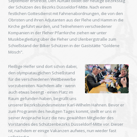
September erstreckt. Den Auftakt bildet der heutige Bezirkstag
der Schützen des Bezirks Düsseldorf-Mitte. Nach einem
festlichen Gottesdienst mit Fahnenabordnungen, die von den
Obristen und ihren Adjutanten aus der Flehe und Hamm in die
Kirche geführt wurden, und Teilnehmern verschiedener
Kompanien in der Fleher Pfarrkirche ziehen wir unter
Musikbegleitung über die Fleher und Ulenbergstraße zum
Schießstand der Bilker Schützen in der Gaststätte "Goldene
Mösch".
Fleißige Helfer sind dort schon dabei,
den olympiatauglichen Schießstand
für die verschiedenen Wettbewerbe
vorzubereiten. Nachdem alle - wenn
auch etwas beengt - einen Platz im
Raum gefunden haben, begrüßt uns
unserer Bezirksbundesmeister Karl-Wilhelm Hahnen. Bevor er
zum Programm des heutigen Tages kommt, stellt er uns in
seiner Ansprache kurz die neu gewählten Mitglieder des
Vorstandes des Schützenbezirks Düsseldorf-Mitte vor. Dieser
ist, nachdem er einige Vakanzen aufwies, nun wieder fast