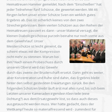
Heimattreuen Hammer gemeldet. Nach dem "Einschießen" hat
jeder Teilnehmer fünf Schüsse, die gewertet werden. Mit 46
Ringen liefert unser erster Schütze Sven ein wirklich gutes
Ergebnis ab. Das ist sicherlich keines von den zwei
Streichergebnissen. Beim vierten Schützen aus den Reihen der
Heimattreuen passiert es dann - unser Material versagt, die
kleinen Diabologeschosse purzeln beinahe nur noch vorne aus
dem Gewehrlauf.
Unser
Meisterschütze ist leicht genervt, da
scheint etwas mit der Kompression
nicht mehr zu stimmen. Warum bei
ihm? Nach einem Probeschuss durch
unseren Oberst wird das Gewehr
durch das zweite der Bruderschaft ersetzt. Dann geht es weiter,
aber Konzentration und Ruhe sind dahin, das Ergebnis bleibt
hinter den selbst gesteckten Erwartungen zurück. Bei den
folgenden Schützen bleibt läuft erst mal alles rund, bis sich beim
Letzten unserer Kameraden irgendein Klein teile (eine
Dichtung?) aus dem Ersatzgewehr löst, so dass auch dieses
ausgetauscht werden muss. Wer hätte gedacht, dass der
Wettkampf heute so materialfressend wird - zumindest für