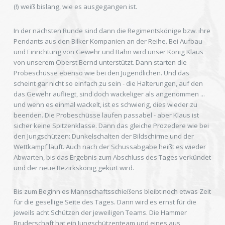
(!) weiß bislang, wie es ausgegangen ist.
In der nächsten Runde sind dann die Regimentskönige bzw. ihre
Pendants aus den Bilker Kompanien an der Reihe. Bei Aufbau
und Einrichtung von Gewehr und Bahn wird unser König Klaus
von unserem Oberst Bernd unterstützt. Dann starten die
Probeschüsse ebenso wie bei den Jugendlichen. Und das
scheint gar nicht so einfach zu sein - die Halterungen, auf den
das Gewehr aufliegt, sind doch wackeliger als angenommen ...
und wenn es einmal wackelt, ist es schwierig, dies wieder zu
beenden. Die Probeschüsse laufen passabel - aber Klaus ist
sicher keine Spitzenklasse. Dann das gleiche Prozedere wie bei
den Jungschützen: Dunkelschalten der Bildschirme und der
Wettkampf läuft. Auch nach der Schussabgabe heißt es wieder
Abwarten, bis das Ergebnis zum Abschluss des Tages verkündet
und der neue Bezirkskönig gekürt wird.
Bis zum Beginn es Mannschaftsschießens bleibt noch etwas Zeit
für die gesellige Seite des Tages. Dann wird es ernst für die
jeweils acht Schützen der jeweiligen Teams. Die Hammer
Bruderschaft hat ein Jungschützenteam und eines aus